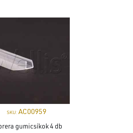
AC00959
AC009
SKU:
SKU:
rera gumicsíkok 4 db
Palmaria takar