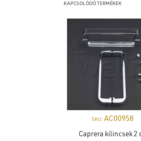
KAPCSOLÓDÓ TERMÉKEK
AC00958
SKU:
Caprera kilincsek 2 