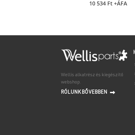
10 534
Ft
+ÁFA
Wellis alkatrész és kiegészítő
webshop.
RÓLUNK BŐVEBBEN