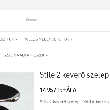
ÉSZÍTŐK
WELLIS MEDENCE TETŐK
SZAUNA ALKATRÉSZEK
Stile 2 keverő szelep
14 957
Ft
+ÁFA
Stile 2 keverő szelep – Kád alkatrés