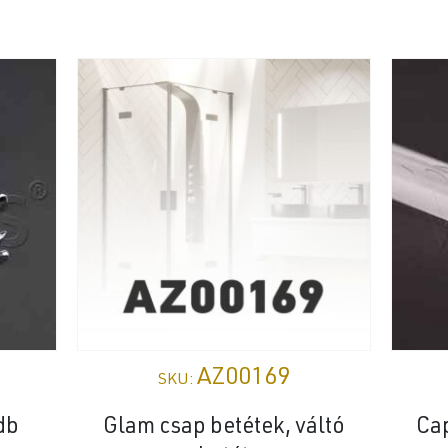
AZ00169
SKU:
db
Glam csap betétek, váltó
Cap