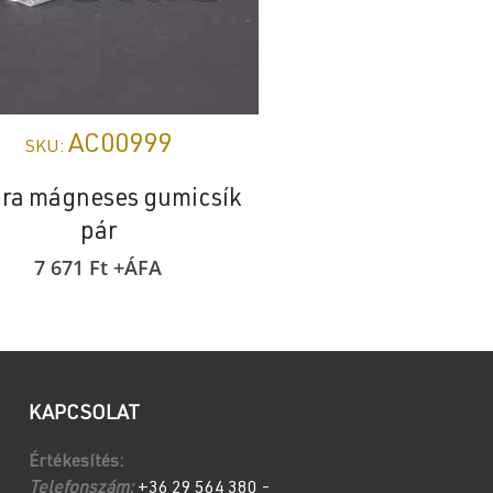
AC00999
AC009
SKU:
SKU:
ara mágneses gumicsík
Caprera gumicsí
pár
3 900
Ft
+Á
7 671
Ft
+ÁFA
KAPCSOLAT
Értékesítés:
Telefonszám:
+36 29 564 380 -