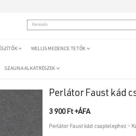
ÉSZÍTŐK
WELLIS MEDENCE TETŐK
SZAUNA ALKATRÉSZEK
Perlátor Faust kád 
3 900
Ft
+ÁFA
Perlátor Faust kád csaptelephez – K