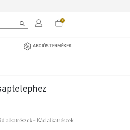
0
AKCIÓS TERMÉKEK
csaptelephez
ád alkatrészek – Kád alkatrészek