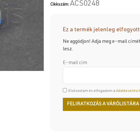
ACS0248
Cikkszám:
Ez a termék jelenleg elfogyott
Ne aggódjon! Adja meg e-mail címét,
lesz.
E-mail cím
Elolvastam és elfogadom a
Adatkezelési 