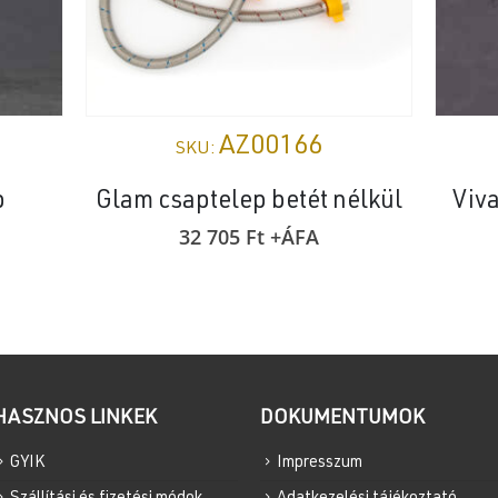
AZ00166
SKU:
p
Glam csaptelep betét nélkül
Viv
32 705
Ft
+ÁFA
HASZNOS LINKEK
DOKUMENTUMOK
GYIK
Impresszum