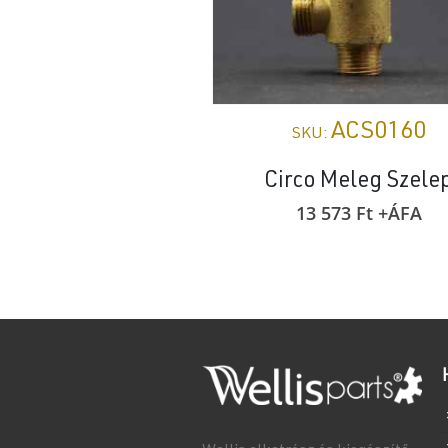
ACS0160
SKU:
Circo Meleg Szele
13 573
Ft
+ÁFA