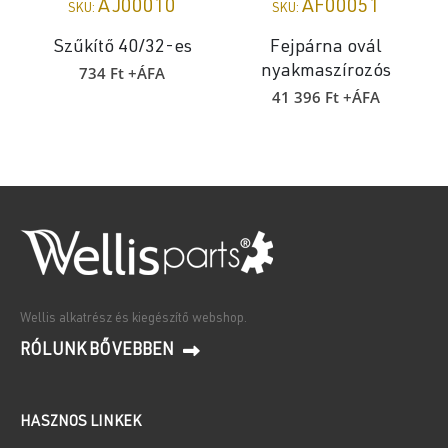
AJ00010
AF00051
SKU:
SKU:
Szűkítő 40/32-es
Fejpárna ovál
734
Ft
+ÁFA
nyakmaszírozós
41 396
Ft
+ÁFA
Wellis alkatrész és kiegészítő webshop.
RÓLUNK BŐVEBBEN
HASZNOS LINKEK