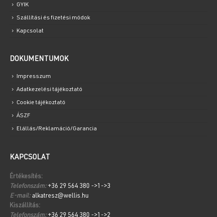
GYIK
Szállítási és fizetési módok
Kapcsolat
DOKUMENTUMOK
Impresszum
Adatkezelési tájékoztató
Cookie tájékoztató
ÁSZF
Elállás/Reklamáció/Garancia
KAPCSOLAT
Értékesítés:
Telefonszám:
+36 29 564 380 ->1->3
E-mail:
alkatresz@wellis.hu
Kiszállítás:
Telefonszám:
+36 29 564 380 ->1->2