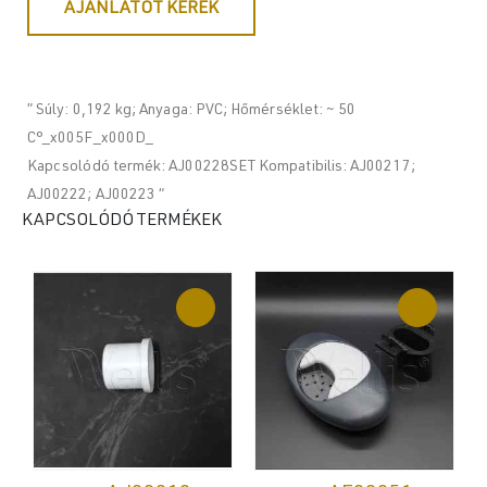
AJÁNLATOT KÉREK
” Súly: 0,192 kg; Anyaga: PVC; Hőmérséklet: ~ 50
C°_x005F_x000D_
Kapcsolódó termék: AJ00228SET Kompatibilis: AJ00217;
AJ00222; AJ00223 “
KAPCSOLÓDÓ TERMÉKEK