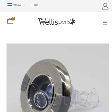
MAGYAR
FT HUF
0