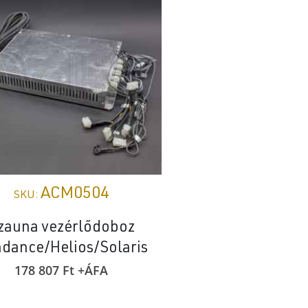
ACM0504
ASZ02
SKU:
SKU:
zauna vezérlődoboz
Hátlap Calidus s
dance/Helios/Solaris
308 849
Ft
+Á
178 807
Ft
+ÁFA