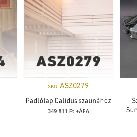
ASZ0279
SKU:
)
Padlólap Calidus szaunához
S
Sun
349 811
Ft
+ÁFA