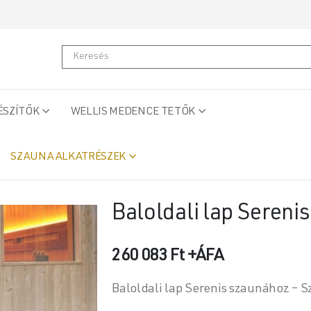
ÉSZÍTŐK
WELLIS MEDENCE TETŐK
SZAUNA ALKATRÉSZEK
Baloldali lap Sereni
260 083
Ft
+ÁFA
Baloldali lap Serenis szaunához – S