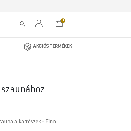
0
AKCIÓS TERMÉKEK
s szaunához
zauna alkatrészek – Finn