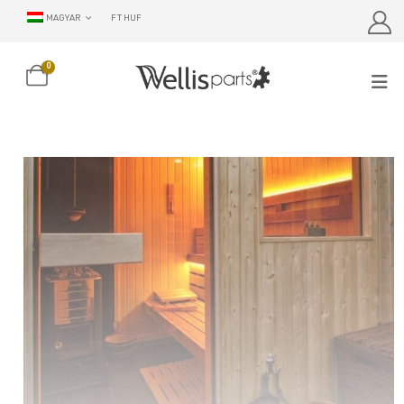
MAGYAR
FT HUF
0