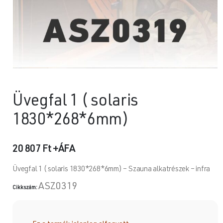
Üvegfal 1 ( solaris
1830*268*6mm)
20 807
Ft
+ÁFA
Üvegfal 1 ( solaris 1830*268*6mm) – Szauna alkatrészek – infra
ASZ0319
Cikkszám: