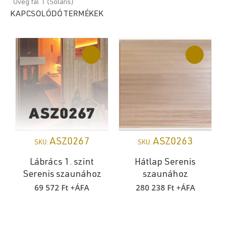
Üveg fal 1 (Solaris)
KAPCSOLÓDÓ TERMÉKEK
ASZ0267
ASZ0263
SKU:
SKU:
Lábrács 1. szint
Hátlap Serenis
Serenis szaunához
szaunához
69 572
Ft
+ÁFA
280 238
Ft
+ÁFA