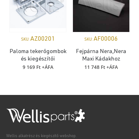
AZ00201
AF00006
SKU:
SKU:
Paloma tekerőgombok
Fejpárna Nera,Nera
és kiegészítői
Maxi Kádakhoz
9 169
Ft
+ÁFA
11 748
Ft
+ÁFA
Wellis alkatrész és kiegészítő webshop.