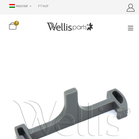
MAGYAR
FT HUF
0