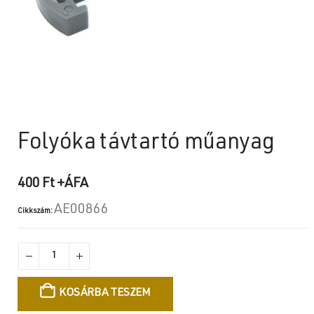
Folyóka távtartó műanyag
400
Ft
+ÁFA
AE00866
Cikkszám:
KOSÁRBA TESZEM