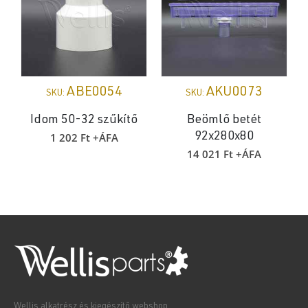
ABE0054
AKU0073
SKU:
SKU:
Idom 50-32 szűkítő
Beömlő betét
1 202
Ft
+ÁFA
92x280x80
14 021
Ft
+ÁFA
Wellis alkatrész és kiegészítő webshop.