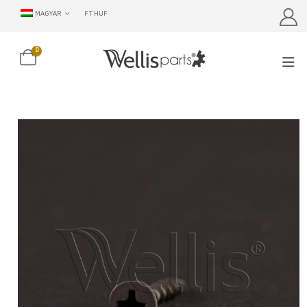
MAGYAR
FT HUF
0