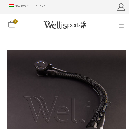
MAGYAR
FT HUF
0