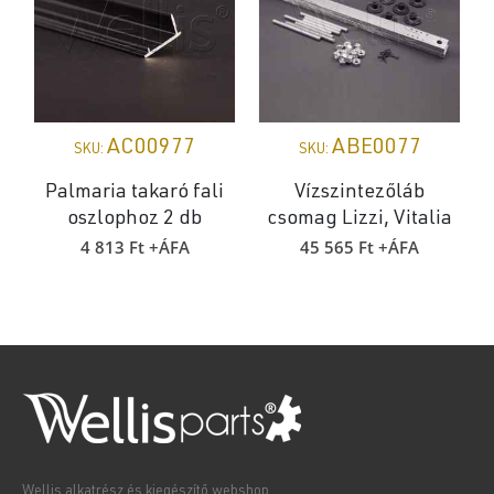
AC00977
ABE0077
SKU:
SKU:
Palmaria takaró fali
Vízszintezőláb
oszlophoz 2 db
csomag Lizzi, Vitalia
4 813
Ft
+ÁFA
45 565
Ft
+ÁFA
Wellis alkatrész és kiegészítő webshop.