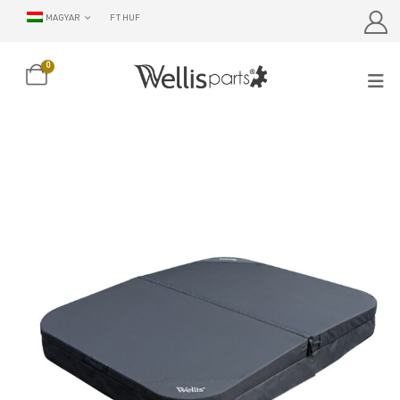
MAGYAR
FT HUF
0