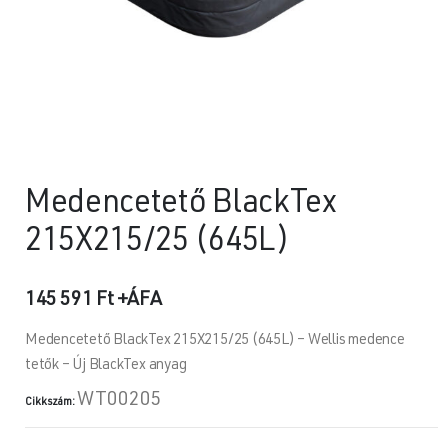
Medencetető BlackTex
215X215/25 (645L)
145 591
Ft
+ÁFA
Medencetető BlackTex 215X215/25 (645L) – Wellis medence
tetők – Új BlackTex anyag
WT00205
Cikkszám: