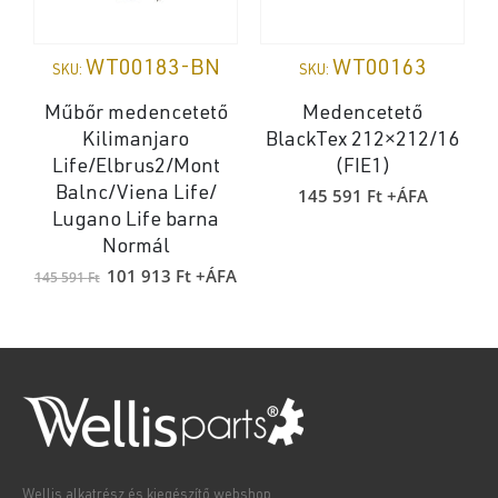
WT00183-BN
WT00163
SKU:
SKU:
Műbőr medencetető
Medencetető
Kilimanjaro
BlackTex 212×212/16
Life/Elbrus2/Mont
(FIE1)
M
145 591
Ft
+ÁFA
Balnc/Viena Life/
Lugano Life barna
Normál
Original
Current
101 913
Ft
+ÁFA
145 591
Ft
price
price
was:
is:
145
101
591 Ft.
913 Ft.
Wellis alkatrész és kiegészítő webshop.