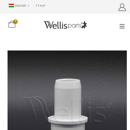
MAGYAR
FT HUF
0