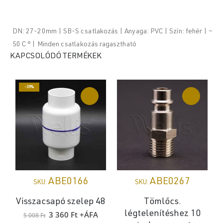
DN: 27-20mm | SB-S csatlakozás | Anyaga: PVC | Szín: fehér | ~
50 C ° | Minden csatlakozás ragasztható
KAPCSOLÓDÓ TERMÉKEK
-33%
ABE0166
ABE0267
SKU:
SKU:
Visszacsapó szelep 48
Tömlőcs.
Original
Current
3 360
Ft
+ÁFA
légtelenítéshez 10
5 008
Ft
price
price