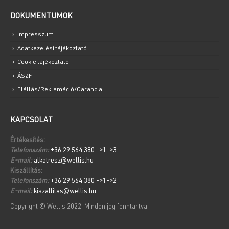
DOKUMENTUMOK
Impresszum
Adatkezelési tájékoztató
Cookie tájékoztató
ÁSZF
Elállás/Reklamáció/Garancia
KAPCSOLAT
Értékesítés:
Telefonszám:
+36 29 564 380 ->1->3
E-mail:
alkatresz@wellis.hu
Kiszállítás:
Telefonszám:
+36 29 564 380 ->1->2
E-mail:
kiszallitas@wellis.hu
Copyright © Wellis 2022. Minden jog fenntartva