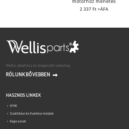
motorhoz menetes
was:
is:
5
3
2 337
Ft
+ÁFA
008 Ft.
360 Ft.
Wellis alkatrész és kiegészítő webshop.
RÓLUNK BŐVEBBEN
HASZNOS LINKEK
GYIK
Szállítási és fizetési módok
Kapcsolat