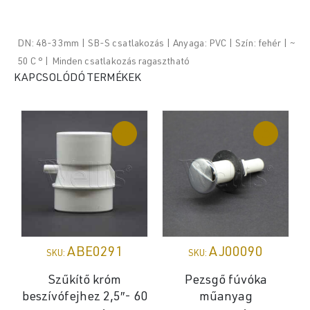
DN: 48-33mm | SB-S csatlakozás | Anyaga: PVC | Szín: fehér | ~
50 C ° | Minden csatlakozás ragasztható
KAPCSOLÓDÓ TERMÉKEK
ABE0291
AJ00090
SKU:
SKU:
Szűkítő króm
Pezsgő fúvóka
beszívófejhez 2,5″- 60
műanyag
p