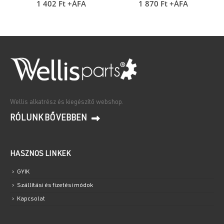
1 402
Ft
+ÁFA
1 870
Ft
+ÁFA
Wellis alkatrész és kiegészítő webshop.
RÓLUNK BŐVEBBEN
HASZNOS LINKEK
GYIK
Szállítási és fizetési módok
Kapcsolat