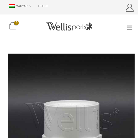
MAGYAR
FT HUF
0