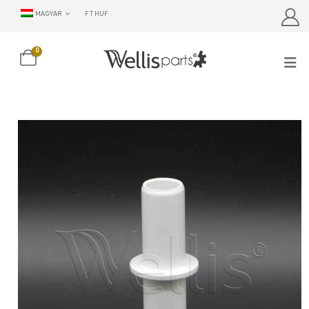
MAGYAR
FT HUF
0