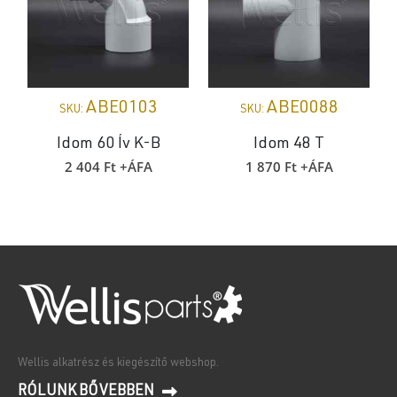
ABE0103
ABE0088
SKU:
SKU:
Idom 60 Ív K-B
Idom 48 T
2 404
Ft
+ÁFA
1 870
Ft
+ÁFA
Wellis alkatrész és kiegészítő webshop.
RÓLUNK BŐVEBBEN