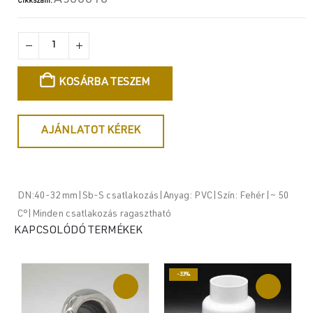
Cikkszám:
KOSÁRBA TESZEM
AJÁNLATOT KÉREK
DN:40-32mm|Sb-S csatlakozás|Anyag: PVC|Szín: Fehér|~ 50
C°|Minden csatlakozás ragasztható
KAPCSOLÓDÓ TERMÉKEK
-33%