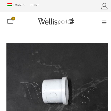
MAGYAR
FT HUF
0