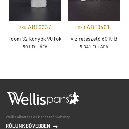
ABE0337
ABE0401
SKU:
SKU:
Idom 32 könyök 90 fok
Víz reteszelő 60 K-B
501
Ft
+ÁFA
5 341
Ft
+ÁFA
Wellis alkatrész és kiegészítő webshop.
RÓLUNK BŐVEBBEN