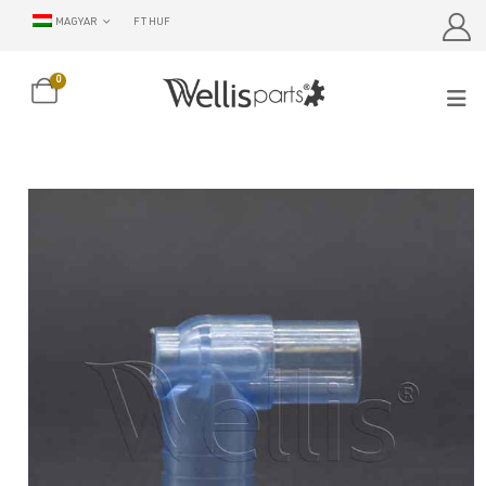
MAGYAR
FT HUF
0