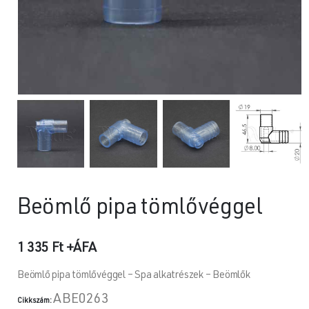
Beömlő pipa tömlővéggel
1 335
Ft
+ÁFA
Beömlő pipa tömlővéggel – Spa alkatrészek – Beömlők
ABE0263
Cikkszám: