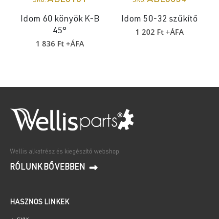
SKU:
SKU:
Idom 60 könyök K-B
Idom 50-32 szűkítő
1 202
Ft
+ÁFA
45°
1 836
Ft
+ÁFA
Wellis alkatrész és kiegészítő webshop.
RÓLUNK BŐVEBBEN
HASZNOS LINKEK