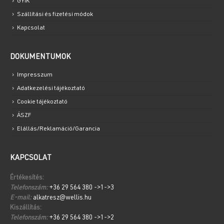
GYIK
Szállítási és fizetési módok
Kapcsolat
DOKUMENTUMOK
Impresszum
Adatkezelési tájékoztató
Cookie tájékoztató
ÁSZF
Elállás/Reklamáció/Garancia
KAPCSOLAT
Értékesítés:
Telefonszám:
+36 29 564 380 ->1->3
E-mail:
alkatresz@wellis.hu
Kiszállítás:
Telefonszám:
+36 29 564 380 ->1->2