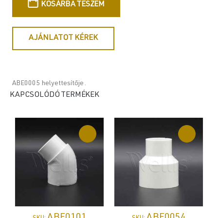
KOSÁRBA TESZEM
AJÁNLATOT KÉREK
ABE0005 helyettesítője.
KAPCSOLÓDÓ TERMÉKEK
ABE0101
ABE0054