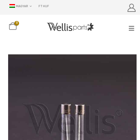
MAGYAR
FT HUF
0