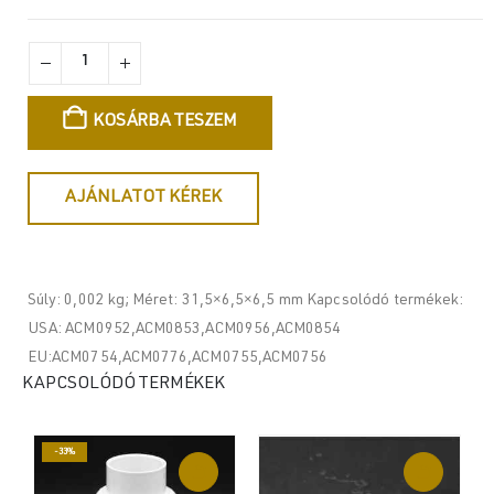
KOSÁRBA TESZEM
AJÁNLATOT KÉREK
Súly: 0,002 kg; Méret: 31,5×6,5×6,5 mm Kapcsolódó termékek:
USA: ACM0952,ACM0853,ACM0956,ACM0854
EU:ACM0754,ACM0776,ACM0755,ACM0756
KAPCSOLÓDÓ TERMÉKEK
-33%