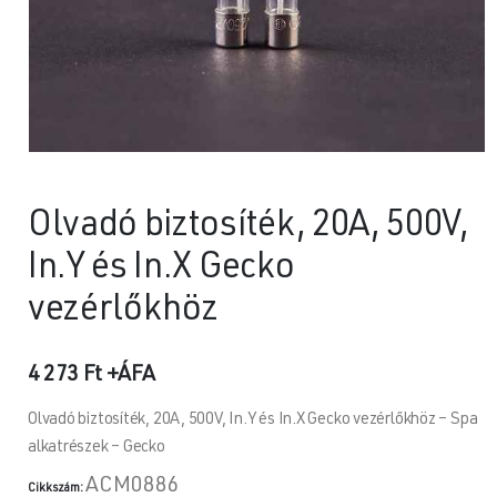
Olvadó biztosíték, 20A, 500V,
In.Y és In.X Gecko
vezérlőkhöz
4 273
Ft
+ÁFA
Olvadó biztosíték, 20A, 500V, In.Y és In.X Gecko vezérlőkhöz – Spa
alkatrészek – Gecko
ACM0886
Cikkszám: