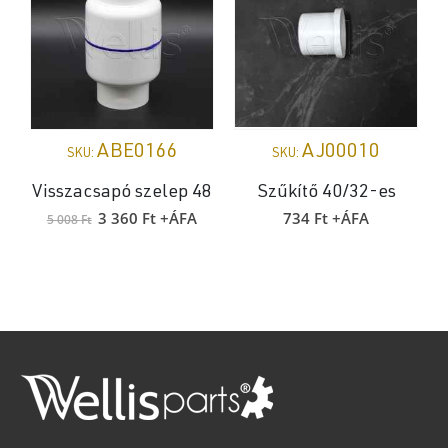
ABE0166
AJ00010
SKU:
SKU:
Visszacsapó szelep 48
Szűkítő 40/32-es
Original
Current
3 360
Ft
+ÁFA
734
Ft
+ÁFA
5 008
Ft
price
price
was:
is:
5
3
008 Ft.
360 Ft.