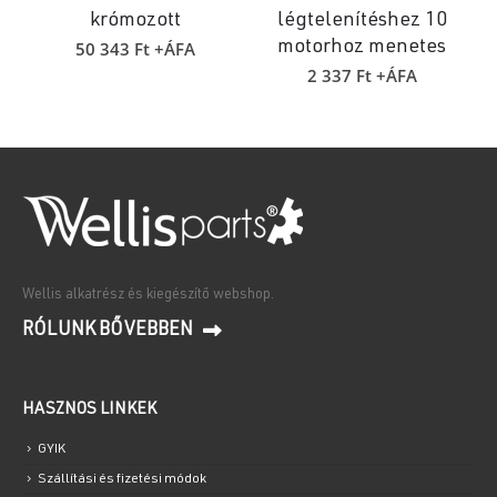
krómozott
légtelenítéshez 10
50 343
Ft
+ÁFA
motorhoz menetes
2 337
Ft
+ÁFA
Wellis alkatrész és kiegészítő webshop.
RÓLUNK BŐVEBBEN
HASZNOS LINKEK
GYIK
Szállítási és fizetési módok