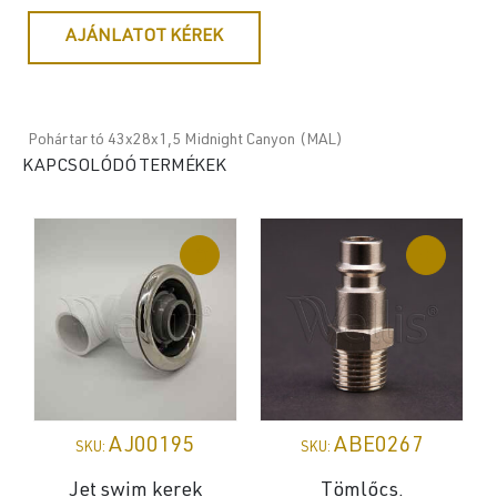
AJÁNLATOT KÉREK
Pohártartó 43x28x1,5 Midnight Canyon (MAL)
KAPCSOLÓDÓ TERMÉKEK
AJ00195
ABE0267
SKU:
SKU:
Jet swim kerek
Tömlőcs.