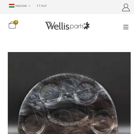
MAGYAR
FT HUF
0