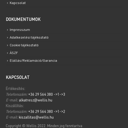
Kapcsolat
DOKUMENTUMOK
Impresszum
Adatkezelési tájékoztató
Cookie tájékoztató
ÁSZF
Elállás/Reklamáció/Garancia
KAPCSOLAT
Értékesítés:
Telefonszám:
+36 29 564 380 ->1->3
E-mail:
alkatresz@wellis.hu
Kiszállítás:
Telefonszám:
+36 29 564 380 ->1->2
E-mail:
kiszallitas@wellis.hu
Copyright © Wellis 2022. Minden jog fenntartva