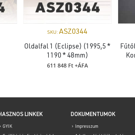
ASZ0344
SKU:
)
Oldalfal 1 (Eclipse) (1995,5 *
Fűtő
1190 * 48mm)
Ko
611 848
Ft
+ÁFA
HASZNOS LINKEK
DOKUMENTUMOK
GYIK
Impresszum