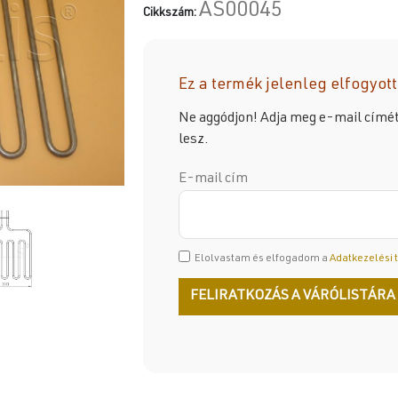
AS00045
Cikkszám:
Ez a termék jelenleg elfogyott
Ne aggódjon! Adja meg e-mail címét,
lesz.
E-mail cím
Elolvastam és elfogadom a
Adatkezelési 