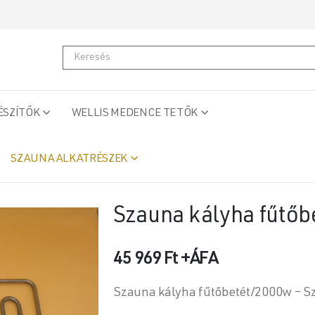
ÉSZÍTŐK
WELLIS MEDENCE TETŐK
SZAUNA ALKATRÉSZEK
Szauna kályha fűtő
45 969
Ft
+ÁFA
Szauna kályha fűtőbetét/2000w – Sz