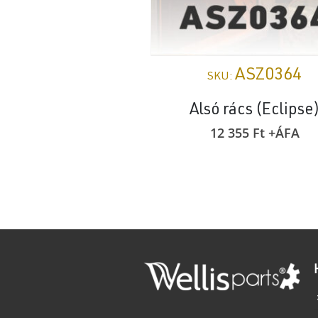
ASZ0364
SKU:
Alsó rács (Eclipse
12 355
Ft
+ÁFA