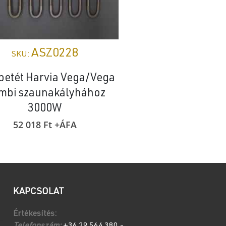
ASZ0228
ASZ02
SKU:
SKU:
betét Harvia Vega/Vega
Padlólap Calidus 
mbi szaunakályhához
349 811
Ft
+Á
3000W
52 018
Ft
+ÁFA
KAPCSOLAT
Értékesítés: