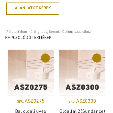
AJÁNLATOT KÉREK
Páratartalom mérő Igneus, Serenis, Calidus szaunához
KAPCSOLÓDÓ TERMÉKEK
ASZ0275
ASZ0300
SKU:
SKU:
Bal oldali üveg
Oldalfal 2(Sundance)