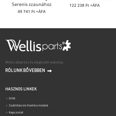
122 238
Ft
+ÁFA
Serenis szaunához
49 741
Ft
+ÁFA
Wellis alkatrész és kiegészítő webshop.
RÓLUNK BŐVEBBEN
HASZNOS LINKEK
GYIK
Szállítási és fizetési módok
Kapcsolat