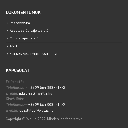
DOKUMENTUMOK
Impresszum
Adatkezelési tájékoztató
Cookie tájékoztató
ÁSZF
Elállás/Reklamáció/Garancia
KAPCSOLAT
Értékesítés:
Telefonszám:
+36 29 564 380 ->1->3
E-mail:
alkatresz@wellis.hu
Kiszállítás:
Telefonszám:
+36 29 564 380 ->1->2
E-mail:
kiszallitas@wellis.hu
Copyright © Wellis 2022. Minden jog fenntartva