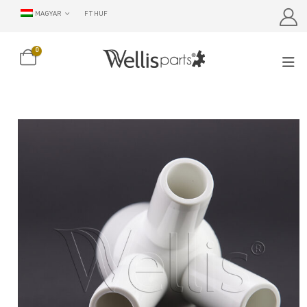
MAGYAR
FT HUF
0