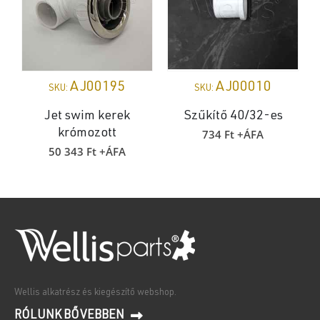
AJ00195
AJ00010
SKU:
SKU:
Jet swim kerek
Szűkítő 40/32-es
734
Ft
+ÁFA
krómozott
50 343
Ft
+ÁFA
Wellis alkatrész és kiegészítő webshop.
RÓLUNK BŐVEBBEN