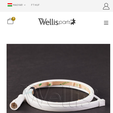
MAGYAR
FT HUF
0