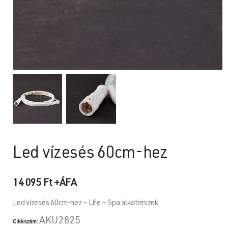
Led vízesés 60cm-hez
14 095
Ft
+ÁFA
Led vízesés 60cm-hez – Life – Spa alkatrészek
AKU2825
Cikkszám: