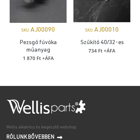
AJ00090
AJ00010
SKU:
SKU:
Pezsgő fúvóka
Szűkítő 40/32-es
734
Ft
+ÁFA
műanyag
1 870
Ft
+ÁFA
Wellis alkatrész és kiegészítő webshop.
RÓLUNK BŐVEBBEN