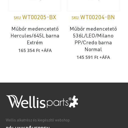
WT00205-BX
WT00204-BN
SKU:
SKU:
Műbőr medencetető
Műbőr medencetető
Hercules/645L barna
536L/LEO/Milano
Extrém
PP/Credo barna
165 354
Ft
+ÁFA
Normal
145 591
Ft
+ÁFA
Wellis alkatrész és kiegészítő webshop.