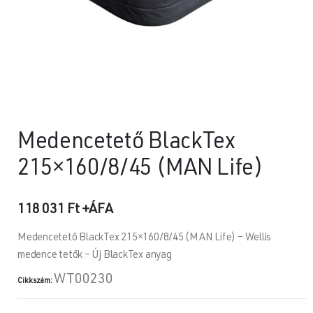
Medencetető BlackTex
215×160/8/45 (MAN Life)
118 031
Ft
+ÁFA
Medencetető BlackTex 215×160/8/45 (MAN Life) – Wellis
medence tetők – Új BlackTex anyag
WT00230
Cikkszám: