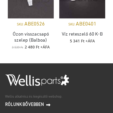
ABE0526
ABE0401
SKU:
SKU:
Ózon visszacsapó
Víz reteszelő 60 K-B
5 341
Ft
+ÁFA
szelep (Balboa)
Original
Current
2 480
Ft
+ÁFA
3 539
Ft
price
price
was:
is:
3
2
539 Ft.
480 Ft.
Wellis alkatrész és kiegészítő webshop.
RÓLUNK BŐVEBBEN