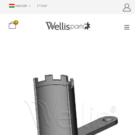
MAGYAR
FT HUF
0