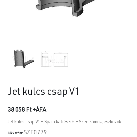
Jet kulcs csap V1
38 058
Ft
+ÁFA
Jet kulcs csap V1 – Spa alkatrészek – Szerszámok, eszközök
SZE0779
Cikkszám: