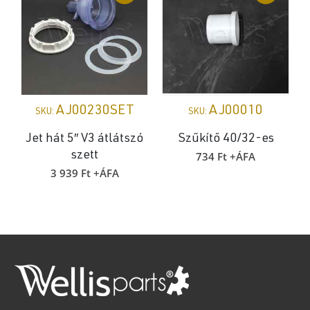
AJ00230SET
AJ00010
SKU:
SKU:
Jet hát 5″ V3 átlátszó
Szűkítő 40/32-es
734
Ft
+ÁFA
szett
p
3 939
Ft
+ÁFA