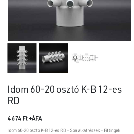
Idom 60-20 osztó K-B 12-es
RD
4 674
Ft
+ÁFA
Idom 60-20 osztó K-B 12-es RD – Spa alkatrészek – Fittingek