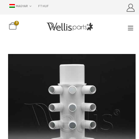
MAGYAR
FT HUF
0