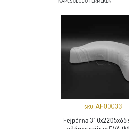
KAPCSOLÓDÓ TERMÉKEK
AF00033
SKU:
Fejpárna 310x2205x65 