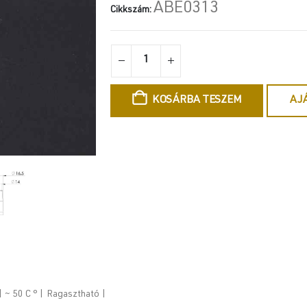
ABE0313
Cikkszám:
KOSÁRBA TESZEM
AJ
 ~ 50 C ° | Ragasztható |