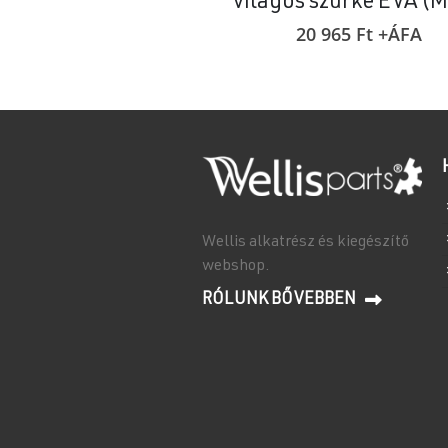
világos szürke EVA (
20 965
Ft
+ÁFA
Wellis alkatrész és kiegészítő
webshop.
RÓLUNK BŐVEBBEN