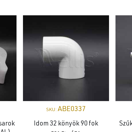
ABE0337
SKU:
sarok
Idom 32 könyök 90 fok
Szűk