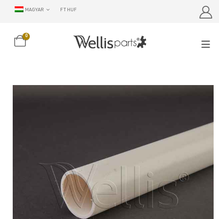
MAGYAR
FT HUF
0