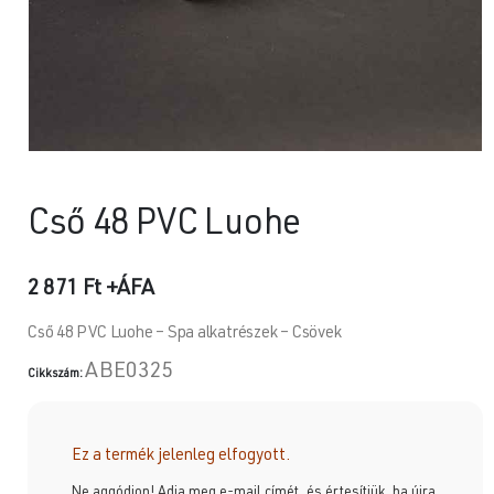
Cső 48 PVC Luohe
2 871
Ft
+ÁFA
Cső 48 PVC Luohe – Spa alkatrészek – Csövek
ABE0325
Cikkszám:
Ez a termék jelenleg elfogyott.
Ne aggódjon! Adja meg e-mail címét, és értesítjük, ha újra