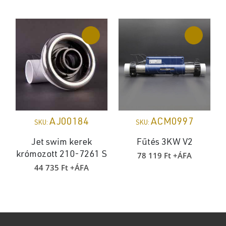
AJ00184
ACM0997
SKU:
SKU:
Jet swim kerek
Fűtés 3KW V2
78 119
Ft
+ÁFA
krómozott 210-7261 S
44 735
Ft
+ÁFA