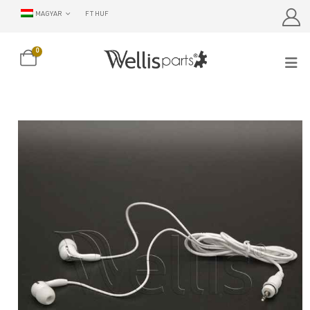
MAGYAR
FT HUF
0