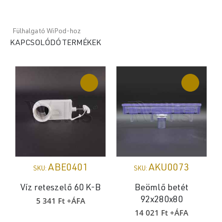
Fülhalgató WiPod-hoz
KAPCSOLÓDÓ TERMÉKEK
ABE0401
AKU0073
SKU:
SKU:
Víz reteszelő 60 K-B
Beömlő betét
5 341
Ft
+ÁFA
92x280x80
14 021
Ft
+ÁFA