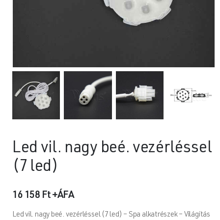
Led vil. nagy beé. vezérléssel
(7 led)
16 158
Ft
+ÁFA
Led vil. nagy beé. vezérléssel (7 led) – Spa alkatrészek – Világítás