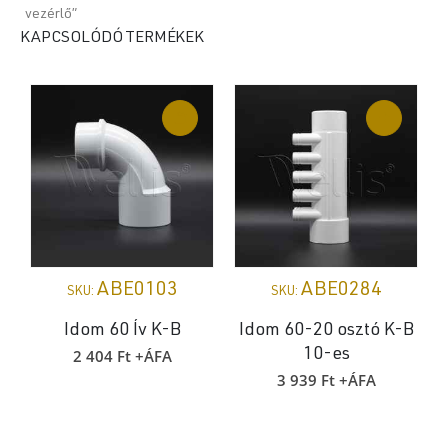
vezérlő”
KAPCSOLÓDÓ TERMÉKEK
ABE0103
ABE0284
SKU:
SKU:
Idom 60 Ív K-B
Idom 60-20 osztó K-B
2 404
Ft
+ÁFA
10-es
3 939
Ft
+ÁFA