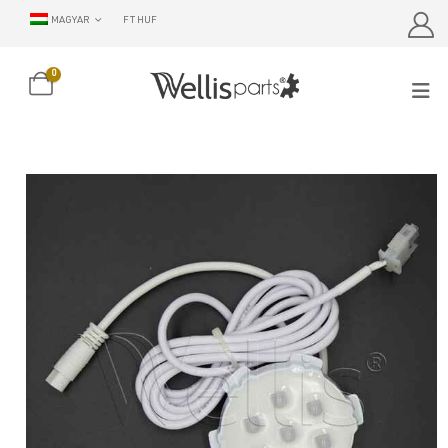
MAGYAR
FT HUF
0